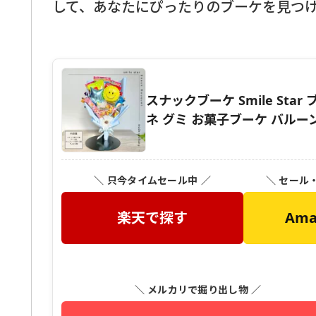
して、あなたにぴったりのブーケを見つ
スナックブーケ Smile St
ネ グミ お菓子ブーケ バルーン
＼ 只今タイムセール中 ／
＼ セール
楽天で探す
Am
＼ メルカリで掘り出し物 ／