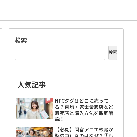
検索
検索
人気記事
NFCタグはどこに売って
る？百均・家電量販店など
販売店と購入方法を徹底解
説！
【必見】間宮アロエ軟膏が
製造中止なのはなぜ？代わ