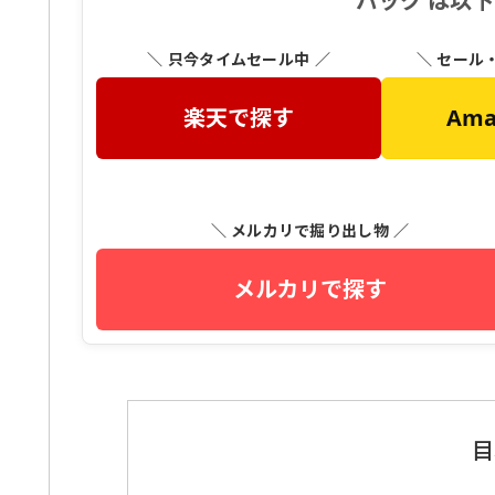
パック は以
＼ 只今タイムセール中 ／
＼ セール
楽天で探す
Am
＼ メルカリで掘り出し物 ／
メルカリで探す
目