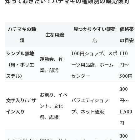
知っておきたい！ハチマキの種類別の販売傾向
ハチマキの種
見つかりやすい販売
価格帯
主な用途
類
店
の目安
シンプル無地
100円ショップ、スポ
110
運動会、作
（綿・ポリエ
ーツ用品店、ホーム
円〜
業、部活
ステル）
センター
500円
300
お祭り、イベ
文字入り/デザ
バラエティショッ
円〜
ント、文化
イン入り
プ、ネット通販
1,500
祭、応援
円
300