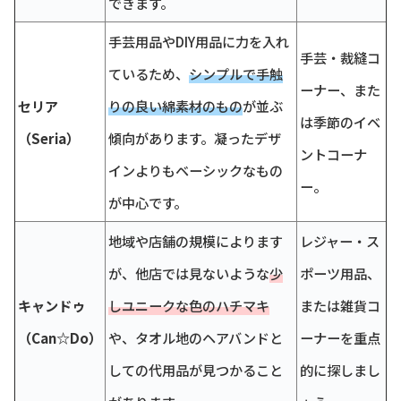
できます。
手芸用品やDIY用品に力を入れ
手芸・裁縫コ
ているため、
シンプルで手触
ーナー、また
セリア
りの良い綿素材のもの
が並ぶ
は季節のイベ
（Seria）
傾向があります。凝ったデザ
ントコーナ
インよりもベーシックなもの
ー。
が中心です。
地域や店舗の規模によります
レジャー・ス
が、他店では見ないような
少
ポーツ用品、
キャンドゥ
しユニークな色のハチマキ
または雑貨コ
（Can☆Do）
や、タオル地のヘアバンドと
ーナーを重点
しての代用品が見つかること
的に探しまし