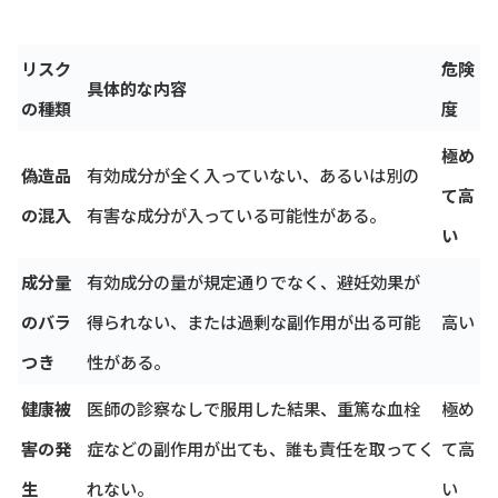
リスク
危険
具体的な内容
の種類
度
極め
偽造品
有効成分が全く入っていない、あるいは別の
て高
の混入
有害な成分が入っている可能性がある。
い
成分量
有効成分の量が規定通りでなく、避妊効果が
のバラ
得られない、または過剰な副作用が出る可能
高い
つき
性がある。
健康被
医師の診察なしで服用した結果、重篤な血栓
極め
害の発
症などの副作用が出ても、誰も責任を取ってく
て高
生
れない。
い