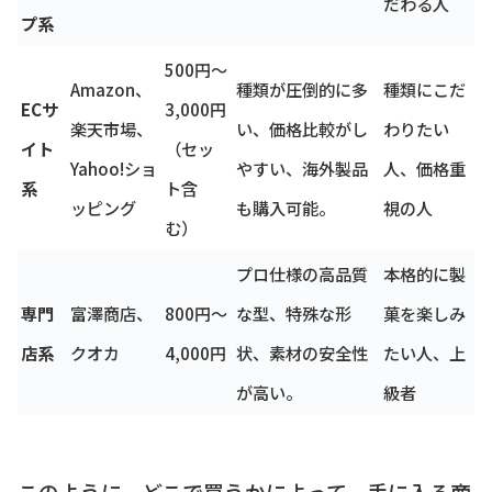
だわる人
プ系
500円～
Amazon、
種類が圧倒的に多
種類にこだ
ECサ
3,000円
楽天市場、
い、価格比較がし
わりたい
イト
（セッ
Yahoo!ショ
やすい、海外製品
人、価格重
系
ト含
ッピング
も購入可能。
視の人
む）
プロ仕様の高品質
本格的に製
専門
富澤商店、
800円～
な型、特殊な形
菓を楽しみ
店系
クオカ
4,000円
状、素材の安全性
たい人、上
が高い。
級者
このように、どこで買うかによって、手に入る商