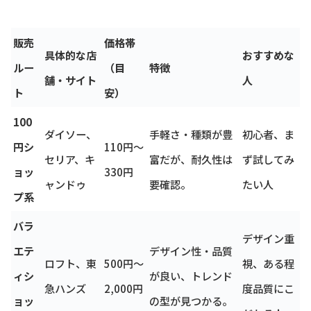
販売
価格帯
具体的な店
おすすめな
ルー
（目
特徴
舗・サイト
人
ト
安）
100
ダイソー、
手軽さ・種類が豊
初心者、ま
円シ
110円～
セリア、キ
富だが、耐久性は
ず試してみ
ョッ
330円
ャンドゥ
要確認。
たい人
プ系
バラ
デザイン重
エテ
デザイン性・品質
ロフト、東
500円～
視、ある程
ィシ
が良い、トレンド
急ハンズ
2,000円
度品質にこ
ョッ
の型が見つかる。