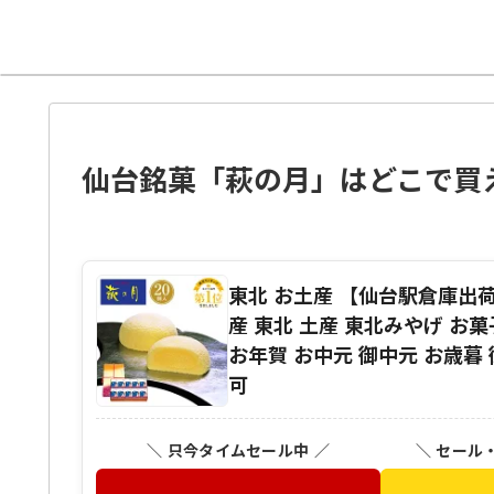
仙台銘菓「萩の月」はどこで買
東北 お土産 【仙台駅倉庫出荷
産 東北 土産 東北みやげ お
お年賀 お中元 御中元 お歳暮
可
＼ 只今タイムセール中 ／
＼ セール