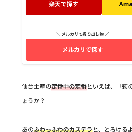
楽天で探す
Am
＼ メルカリで掘り出し物 ／
メルカリで探す
仙台土産の
定番中の定番
といえば、「萩
ょうか？
あの
ふわっふわのカステラ
と、とろける