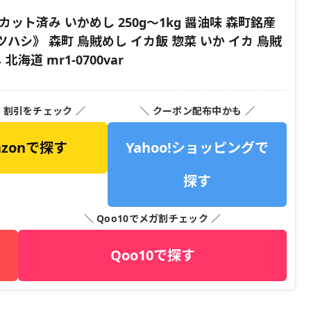
ット済み いかめし 250g～1kg 醤油味 森町銘産
シ》 森町 烏賊めし イカ飯 惣菜 いか イカ 烏賊
海道 mr1-0700var
・割引をチェック ／
＼ クーポン配布中かも ／
azonで探す
Yahoo!ショッピングで
探す
＼ Qoo10でメガ割チェック ／
Qoo10で探す