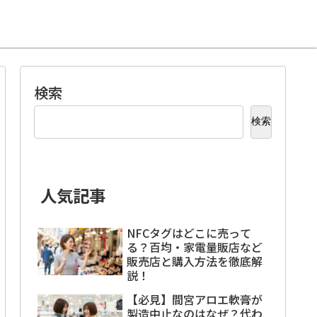
検索
検索
人気記事
NFCタグはどこに売って
る？百均・家電量販店など
販売店と購入方法を徹底解
説！
【必見】間宮アロエ軟膏が
製造中止なのはなぜ？代わ