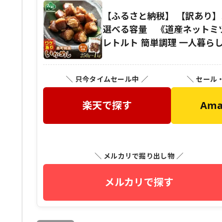
【ふるさと納税】 【訳あり】カ
選べる容量 《道産ネットミツハ
レトルト 簡単調理 一人暮らし 北
＼ 只今タイムセール中 ／
＼ セール
楽天で探す
Am
＼ メルカリで掘り出し物 ／
メルカリで探す