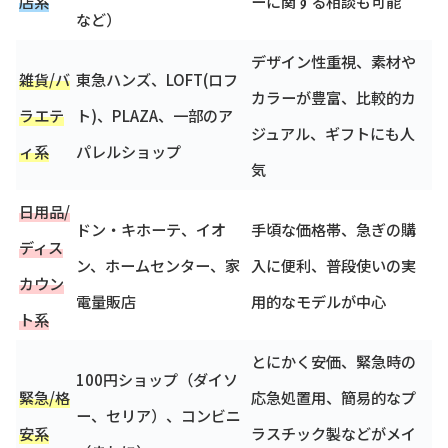
店系
ーに関する相談も可能
など）
デザイン性重視、素材や
雑貨/バ
東急ハンズ、LOFT(ロフ
カラーが豊富、比較的カ
ラエテ
ト)、PLAZA、一部のア
ジュアル、ギフトにも人
ィ系
パレルショップ
気
日用品/
ドン・キホーテ、イオ
手頃な価格帯、急ぎの購
ディス
ン、ホームセンター、家
入に便利、普段使いの実
カウン
電量販店
用的なモデルが中心
ト系
とにかく安価、緊急時の
100円ショップ（ダイソ
緊急/格
応急処置用、簡易的なプ
ー、セリア）、コンビニ
安系
ラスチック製などがメイ