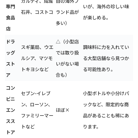
カルディ、成城
自の海外ブ
専門
いが、海外の珍しい味
石井、コストコ
ランド品が
食品
が楽しめる。
多い）
店
ドラ
△（小型店
スギ薬局、ウエ
調味料に力を入れてい
ッグ
では取り扱
ルシア、マツモ
る大型店舗なら見つか
スト
いがない場
トキヨシなど
る可能性あり。
ア
合も）
コン
セブン-イレブ
小型ボトルや小分けパ
ビニ
ン、ローソン、
ックなど、限定的な商
エン
ほぼ×
ファミリーマー
品があることも稀にあ
スス
トなど
ります。
トア