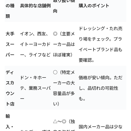
の種
具体的な店舗例
購入のポイント
向
類
ドレッシング・たれ売
大手
イオン、西友、
◎（主要メ
り場をチェック。プラ
スー
イトーヨーカド
ーカー品は
イベートブランド品も
パー
ー、ライフなど
ほぼ確実）
要確認。
ディ
○（特定メ
ドン・キホー
価格が安い傾向。ただ
スカ
ーカーの大
テ、業務スーパ
し、品切れの可能性
ウン
容量品が多
ー
も。
ト店
い）
輸
△〜◎（独
入・
国内メーカー品は少な