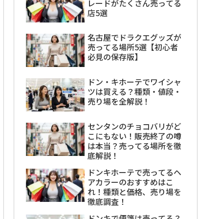
レードがたくさん売ってる
店5選
名古屋でドラクエグッズが
売ってる場所5選【初心者
必見の保存版】
ドン・キホーテでワイシャ
ツは買える？種類・値段・
売り場を全解説！
センタンのチョコバリがど
こにもない！販売終了の噂
は本当？売ってる場所を徹
底解説！
ドンキホーテで売ってるヘ
アカラーのおすすめはこ
れ！種類と価格、売り場を
徹底調査！
ドンキで便箋は売ってる？