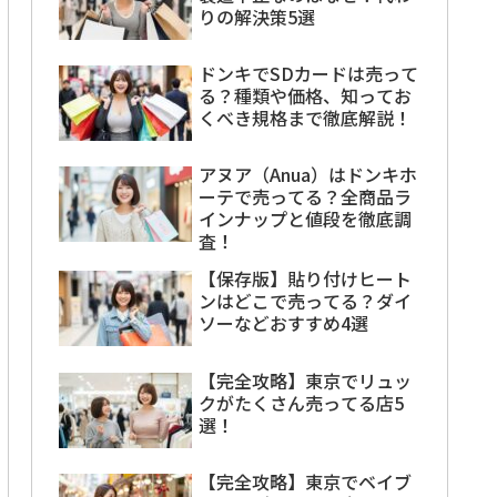
りの解決策5選
ドンキでSDカードは売って
る？種類や価格、知ってお
くべき規格まで徹底解説！
アヌア（Anua）はドンキホ
ーテで売ってる？全商品ラ
インナップと値段を徹底調
査！
【保存版】貼り付けヒート
ンはどこで売ってる？ダイ
ソーなどおすすめ4選
【完全攻略】東京でリュッ
クがたくさん売ってる店5
選！
【完全攻略】東京でベイブ