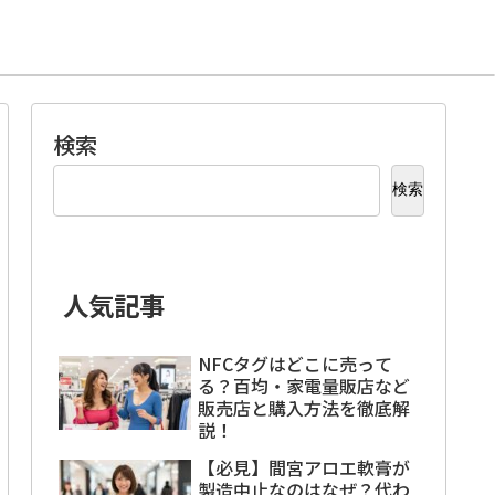
検索
検索
人気記事
NFCタグはどこに売って
る？百均・家電量販店など
販売店と購入方法を徹底解
説！
【必見】間宮アロエ軟膏が
製造中止なのはなぜ？代わ