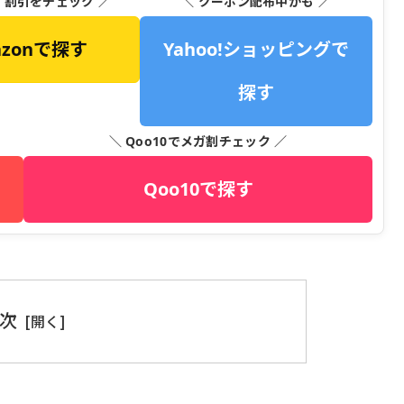
・割引をチェック ／
＼ クーポン配布中かも ／
azonで探す
Yahoo!ショッピングで
探す
＼ Qoo10でメガ割チェック ／
Qoo10で探す
次