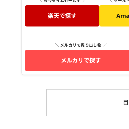
＼ 只今タイムセール中 ／
＼ セール
楽天で探す
Am
＼ メルカリで掘り出し物 ／
メルカリで探す
目