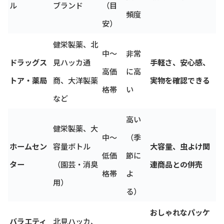
ル
ブランド
（目
頻度
安）
健栄製薬、北
中〜
非常
ドラッグス
見ハッカ通
手軽さ、安心感、
高価
に高
トア・薬局
商、大洋製薬
実物を確認できる
格帯
い
など
高い
健栄製薬、大
中〜
（季
ホームセン
容量ボトル
大容量、虫よけ関
低価
節に
ター
（園芸・消臭
連商品との併売
格帯
よ
用）
る）
おしゃれなパッケ
バラエティ
北見ハッカ、