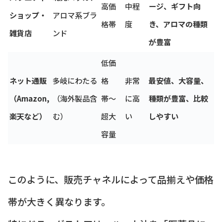
高価
中程
ージ、ギフト向
ショップ・
アロマ系ブラ
格帯
度
き、アロマの種類
雑貨店
ンド
が豊富
低価
ネット通販
多岐にわたる
格
非常
最安値、大容量、
（Amazon,
（海外製品含
帯〜
に高
種類が豊富、比較
楽天など）
む）
超大
い
しやすい
容量
このように、販売チャネルによって品揃えや価格
帯が大きく異なります。