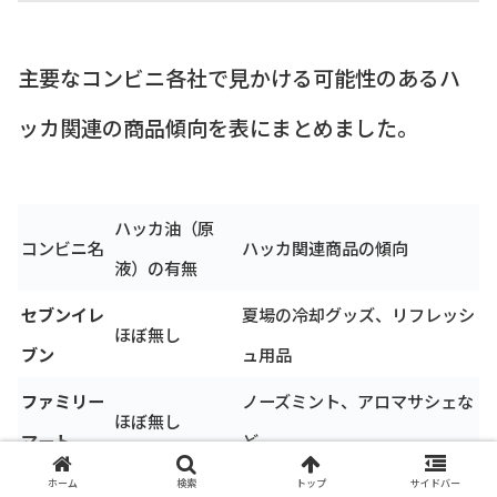
主要なコンビニ各社で見かける可能性のあるハ
ッカ関連の商品傾向を表にまとめました。
ハッカ油（原
コンビニ名
ハッカ関連商品の傾向
液）の有無
セブンイレ
夏場の冷却グッズ、リフレッシ
ほぼ無し
ブン
ュ用品
ファミリー
ノーズミント、アロマサシェな
ほぼ無し
マート
ど
夏場のボディシート（清涼感タ
ホーム
検索
トップ
サイドバー