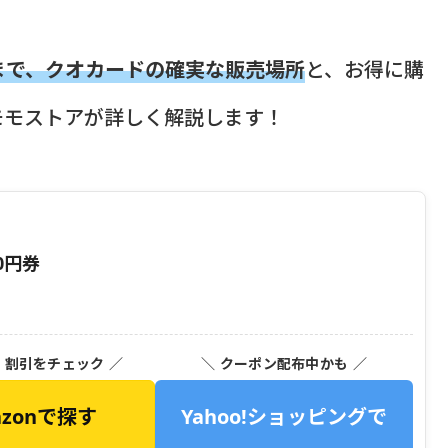
まで、クオカードの確実な販売場所
と、お得に購
モモストアが詳しく解説します！
0円券
・割引をチェック ／
＼ クーポン配布中かも ／
azonで探す
Yahoo!ショッピングで