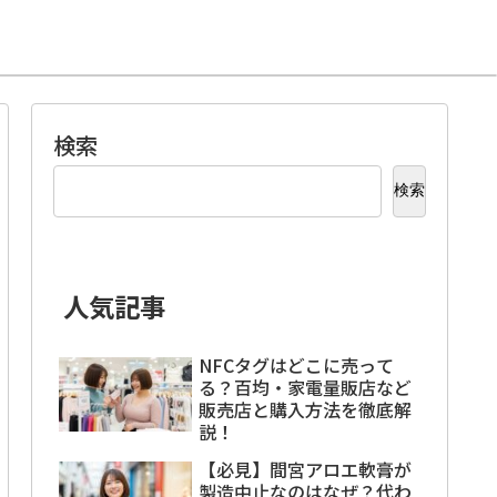
検索
検索
人気記事
NFCタグはどこに売って
る？百均・家電量販店など
販売店と購入方法を徹底解
説！
【必見】間宮アロエ軟膏が
製造中止なのはなぜ？代わ