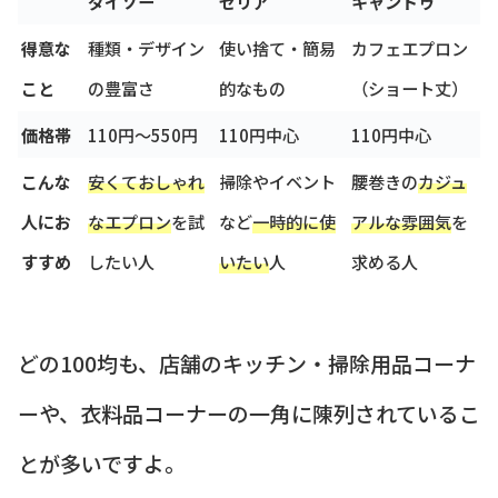
ダイソー
セリア
キャンドゥ
得意な
種類・デザイン
使い捨て・簡易
カフェエプロン
こと
の豊富さ
的なもの
（ショート丈）
価格帯
110円～550円
110円中心
110円中心
こんな
安くておしゃれ
掃除やイベント
腰巻きの
カジュ
人にお
なエプロン
を試
など
一時的に使
アルな雰囲気
を
すすめ
したい人
いたい
人
求める人
どの100均も、店舗のキッチン・掃除用品コーナ
ーや、衣料品コーナーの一角に陳列されているこ
とが多いですよ。