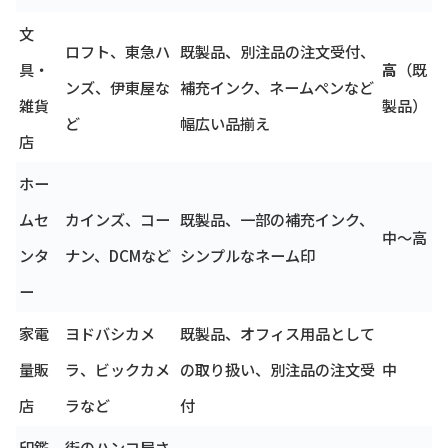
文
ロフト、東急ハ
既製品、別注品の注文受付、
具・
高
（既
ンズ、伊東屋な
補充インク、ネームペンなど
雑貨
製品）
ど
幅広い品揃え
店
ホー
ムセ
カインズ、コー
既製品、一部の補充インク、
中～高
ンタ
ナン、DCMなど
シンプルなネーム印
ー
家電
ヨドバシカメ
既製品、オフィス用品として
量販
ラ、ビックカメ
の取り扱い、別注品の注文受
中
店
ラなど
付
印鑑
街のハンコ屋さ