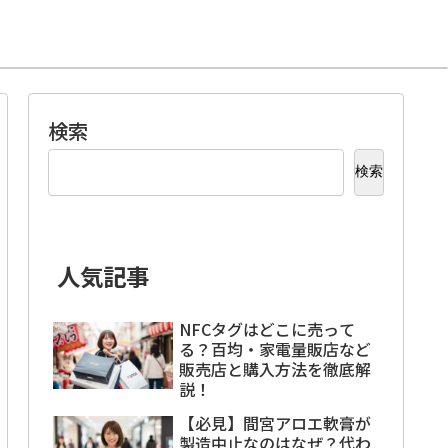
検索
検索
人気記事
NFCタグはどこに売って
る？百均・家電量販店など
販売店と購入方法を徹底解
説！
【必見】間宮アロエ軟膏が
製造中止なのはなぜ？代わ