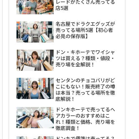
レードがたくさん売ってる
店5選
名古屋でドラクエグッズが
売ってる場所5選【初心者
必見の保存版】
ドン・キホーテでワイシャ
ツは買える？種類・値段・
売り場を全解説！
センタンのチョコバリがど
こにもない！販売終了の噂
は本当？売ってる場所を徹
底解説！
ドンキホーテで売ってるヘ
アカラーのおすすめはこ
れ！種類と価格、売り場を
徹底調査！
ドンキで便箋は売ってる？