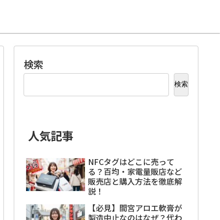
検索
検索
人気記事
NFCタグはどこに売って
る？百均・家電量販店など
販売店と購入方法を徹底解
説！
【必見】間宮アロエ軟膏が
製造中止なのはなぜ？代わ