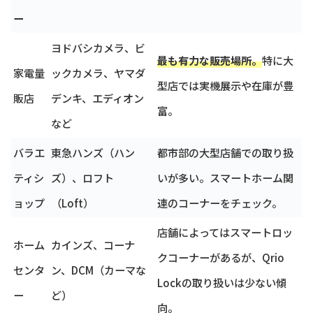
ー
ヨドバシカメラ、ビ
最も有力な販売場所。
特に大
家電量
ックカメラ、ヤマダ
型店では実機展示や在庫が豊
販店
デンキ、エディオン
富。
など
バラエ
東急ハンズ（ハン
都市部の大型店舗での取り扱
ティシ
ズ）、ロフト
いが多い。スマートホーム関
ョップ
（Loft）
連のコーナーをチェック。
店舗によってはスマートロッ
ホーム
カインズ、コーナ
クコーナーがあるが、Qrio
センタ
ン、DCM（カーマな
Lockの取り扱いは少ない傾
ー
ど）
向。