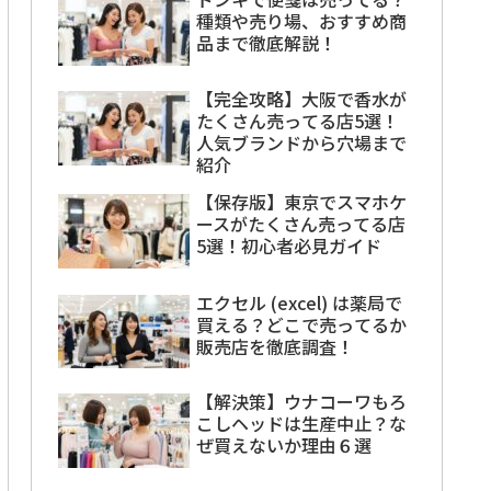
種類や売り場、おすすめ商
品まで徹底解説！
【完全攻略】大阪で香水が
たくさん売ってる店5選！
人気ブランドから穴場まで
紹介
【保存版】東京でスマホケ
ースがたくさん売ってる店
5選！初心者必見ガイド
エクセル (excel) は薬局で
買える？どこで売ってるか
販売店を徹底調査！
【解決策】ウナコーワもろ
こしヘッドは生産中止？な
ぜ買えないか理由６選