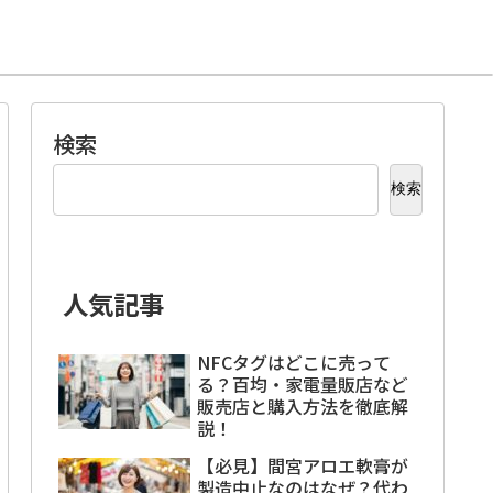
検索
検索
人気記事
NFCタグはどこに売って
る？百均・家電量販店など
販売店と購入方法を徹底解
説！
【必見】間宮アロエ軟膏が
製造中止なのはなぜ？代わ