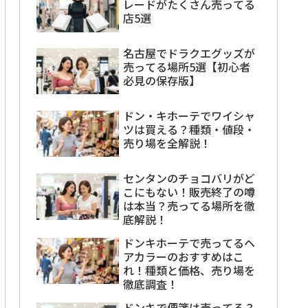
レードがたくさん売ってる
店5選
名古屋でドラクエグッズが
売ってる場所5選【初心者
必見の保存版】
ドン・キホーテでワイシャ
ツは買える？種類・値段・
売り場を全解説！
センタンのチョコバリがど
こにもない！販売終了の噂
は本当？売ってる場所を徹
底解説！
ドンキホーテで売ってるヘ
アカラーのおすすめはこ
れ！種類と価格、売り場を
徹底調査！
ドンキで便箋は売ってる？