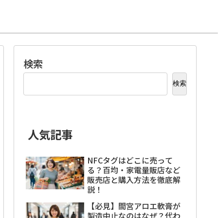
検索
検索
人気記事
NFCタグはどこに売って
る？百均・家電量販店など
販売店と購入方法を徹底解
説！
【必見】間宮アロエ軟膏が
製造中止なのはなぜ？代わ