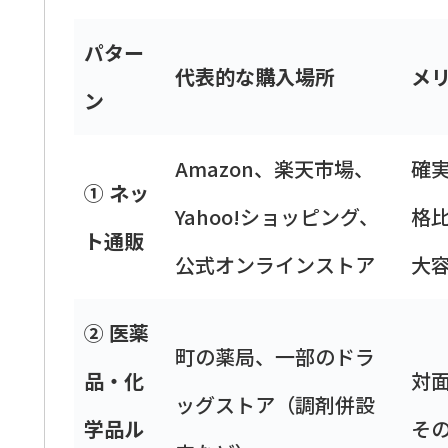
パター
代表的な購入場所
メ
ン
Amazon、楽天市場、
確
① ネッ
Yahoo!ショッピング、
格
ト通販
公式オンラインストア
大
② 医薬
町の薬局、一部のドラ
品・化
対
ッグストア（調剤併設
学品ル
そ