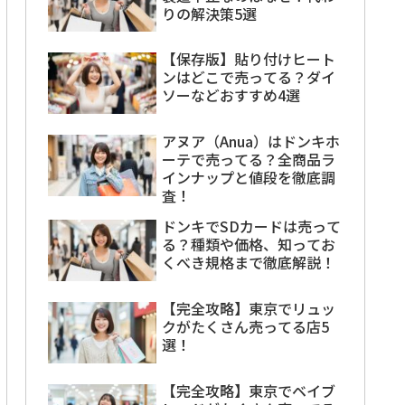
りの解決策5選
【保存版】貼り付けヒート
ンはどこで売ってる？ダイ
ソーなどおすすめ4選
アヌア（Anua）はドンキホ
ーテで売ってる？全商品ラ
インナップと値段を徹底調
査！
ドンキでSDカードは売って
る？種類や価格、知ってお
くべき規格まで徹底解説！
【完全攻略】東京でリュッ
クがたくさん売ってる店5
選！
【完全攻略】東京でベイブ