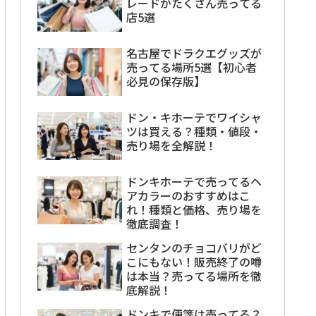
レードがたくさん売ってる
店5選
名古屋でドラクエグッズが
売ってる場所5選【初心者
必見の保存版】
ドン・キホーテでワイシャ
ツは買える？種類・値段・
売り場を全解説！
ドンキホーテで売ってるヘ
アカラーのおすすめはこ
れ！種類と価格、売り場を
徹底調査！
センタンのチョコバリがど
こにもない！販売終了の噂
は本当？売ってる場所を徹
底解説！
ドンキで便箋は売ってる？