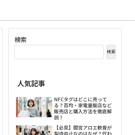
検索
検索
人気記事
NFCタグはどこに売って
る？百均・家電量販店など
販売店と購入方法を徹底解
説！
【必見】間宮アロエ軟膏が
製造中止なのはなぜ？代わ