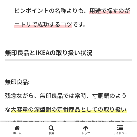
ピンポイントの名称よりも、
用途で探すのが
ニトリで成功するコツ
です。
無印良品とIKEAの取り扱い状況
無印良品:
残念ながら、無印良品では常時、寸胴鍋のよう
な
大容量の深型鍋の定番商品としての取り扱い
は確認できませんでした
。過去に期間限定で販売
ホーム
検索
トップ
サイドバー
された例はあるものの、現在のところ、調理器