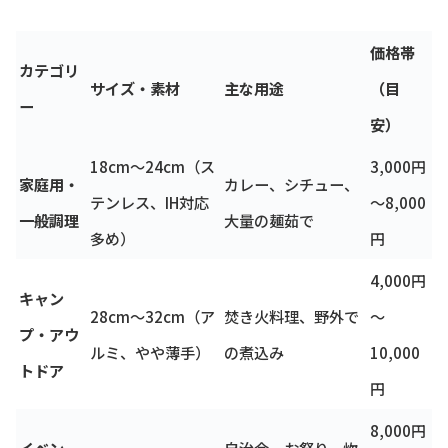
価格帯
カテゴリ
サイズ・素材
主な用途
（目
ー
安）
18cm～24cm（ス
3,000円
家庭用・
カレー、シチュー、
テンレス、IH対応
～8,000
一般調理
大量の麺茹で
多め）
円
4,000円
キャン
28cm～32cm（ア
焚き火料理、野外で
～
プ・アウ
ルミ、やや薄手）
の煮込み
10,000
トドア
円
8,000円