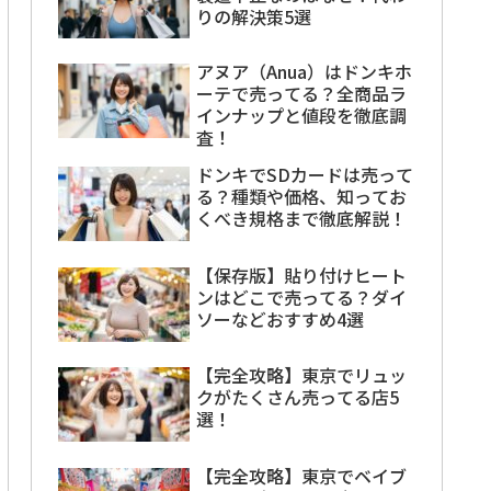
りの解決策5選
アヌア（Anua）はドンキホ
ーテで売ってる？全商品ラ
インナップと値段を徹底調
査！
ドンキでSDカードは売って
る？種類や価格、知ってお
くべき規格まで徹底解説！
【保存版】貼り付けヒート
ンはどこで売ってる？ダイ
ソーなどおすすめ4選
【完全攻略】東京でリュッ
クがたくさん売ってる店5
選！
【完全攻略】東京でベイブ