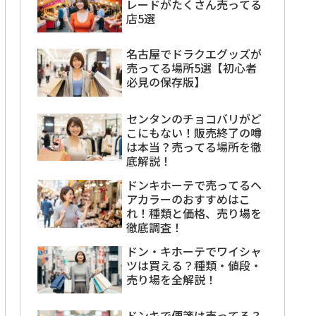
レードがたくさん売ってる
店5選
名古屋でドラクエグッズが
売ってる場所5選【初心者
必見の保存版】
センタンのチョコバリがど
こにもない！販売終了の噂
は本当？売ってる場所を徹
底解説！
ドンキホーテで売ってるヘ
アカラーのおすすめはこ
れ！種類と価格、売り場を
徹底調査！
ドン・キホーテでワイシャ
ツは買える？種類・値段・
売り場を全解説！
ドンキで便箋は売ってる？