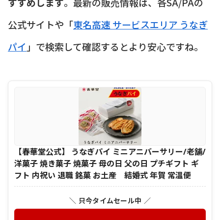
すすめします
。最新の販売情報は、各SA/PAの
公式サイトや「
東名高速 サービスエリア うなぎ
パイ
」で検索して確認するとより安心ですね。
【春華堂公式】 うなぎパイ ミニアニバーサリー/老舗/
洋菓子 焼き菓子 焼菓子 母の日 父の日 プチギフト ギ
フト 内祝い 退職 銘菓 お土産 結婚式 年賀 常温便
＼ 只今タイムセール中 ／