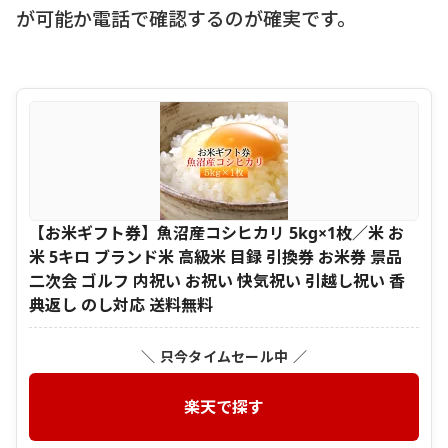
が可能か電話で確認するのが確実です。
【お米ギフト券】魚沼産コシヒカリ 5kg×1枚／米 お
米 5キロ ブランド米 高級米 目録 引換券 お米券 景品
二次会 ゴルフ 内祝い お祝い 快気祝い 引越し祝い 香
典返し のし対応 送料無料
＼ 只今タイムセール中 ／
楽天で探す