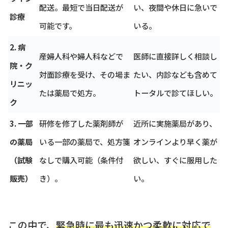
配送。最短で当日配送が
い、夜間や休日に急いで
診療
可能です。
いる。
2. 病
産婦人科や婦人科などで
医師に直接詳しく相談し
院・ク
対面診療を受け、その場ま
たい、内診なども含めて
リニッ
たは薬局で処方。
トータルで診てほしい。
ク
3. 一部
研修を修了した薬剤師が
近所に実施薬局があり、
の薬局
いる一部の薬局で、処方箋
オンラインより早く薬が
（試験
なしで購入可能（条件付
欲しい、すぐに服用した
販売）
き）。
い。
この中で、
緊急時に最も迅速かつ柔軟に対応で