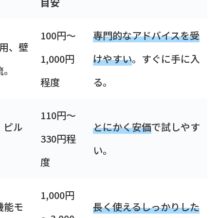
目安
100円～
専門的なアドバイスを受
間用、壁
1,000円
けやすい
。すぐに手に入
流。
程度
る。
110円～
、ピル
とにかく安価
で試しやす
330円程
い。
度
1,000円
機能モ
長く使えるしっかりした