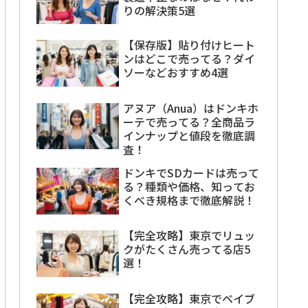
りの解決策5選
【保存版】貼り付けヒート
ンはどこで売ってる？ダイ
ソーなどおすすめ4選
アヌア（Anua）はドンキホ
ーテで売ってる？全商品ラ
インナップと値段を徹底調
査！
ドンキでSDカードは売って
る？種類や価格、知ってお
くべき規格まで徹底解説！
【完全攻略】東京でリュッ
クがたくさん売ってる店5
選！
【完全攻略】東京でベイブ