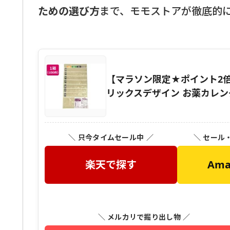
ための選び方
まで、モモストアが徹底的
【マラソン限定★ポイント2倍
リックスデザイン お薬カレンダ
＼ 只今タイムセール中 ／
＼ セール
楽天で探す
Am
＼ メルカリで掘り出し物 ／